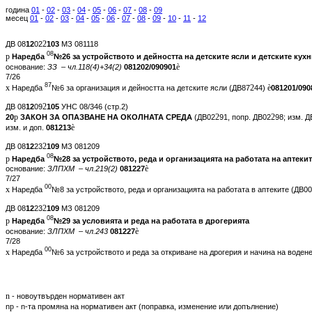
година
01
-
02
-
03
-
04
-
05
-
06
-
07
-
08
-
09
месец
01
-
02
-
03
-
04
-
05
-
06
-
07
-
08
-
09
-
10
-
11
-
12
2
ДВ 08
12
02
103
МЗ 081118
08
p
Наредба
№26 за устройството и дейността на детските ясли и детските кух
è
основание:
ЗЗ – чл.118(4)+34(2)
081202/090901
7/26
87
x
2
è
Наредба
№6 за организация и дейността на детските ясли (ДВ87
44)
081201/090
2
ДВ 08
12
09
105
УНС 08/346 (стр.2)
p
2
2
20
ЗАКОН ЗА ОПАЗВАНЕ НА ОКОЛНАТА СРЕДА
(ДВ02
91, попр. ДВ02
98; изм. 
è
изм. и доп.
081213
2
ДВ 08
12
23
109
МЗ 081209
08
p
Наредба
№28 за устройството, реда и организацията на работата на аптеки
è
основание:
ЗЛПХМ – чл.219(2)
081227
7/27
00
x
Наредба
№8 за устройството, реда и организацията на работата в аптеките (ДВ00
2
ДВ 08
12
23
109
МЗ 081209
08
p
Наредба
№29 за условията и реда на работата в дрогерията
è
основание:
ЗЛПХМ – чл.243
081227
7/28
00
x
Наредба
№6 за устройството и реда за откриване на дрогерия и начина на воден
n
- новоутвърден нормативен акт
p
n
- n-та промяна на нормативен акт (поправка, изменение или допълнение)