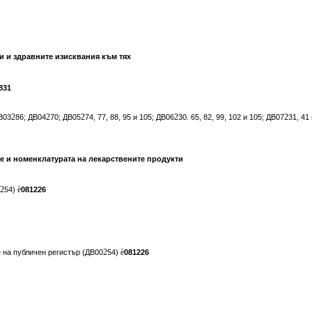
ни и здравните изисквания към тях
831
2
2
2
2
2
ДВ03
86; ДВ04
70; ДВ05
74, 77, 88, 95 и 105; ДВ06
30. 65, 82, 99, 102 и 105; ДВ07
31, 41
те и номенклатурата на лекарствените продукти
2
è
54)
081226
2
è
е на публичен регистър (ДВ00
54)
081226