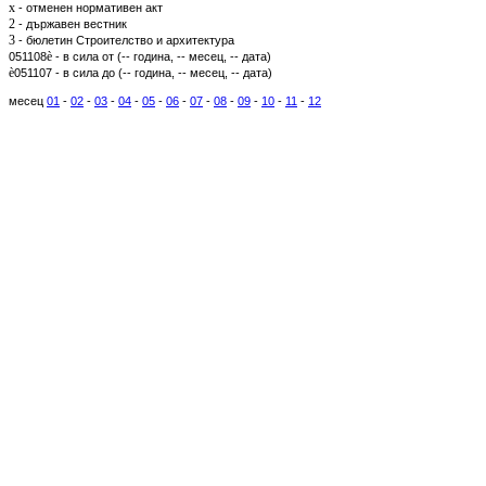
x
- отменен нормативен акт
2
- държавен вестник
3
- бюлетин Строителство и архитектура
è
051108
- в сила от (-- година, -- месец, -- дата)
è
051107 - в сила до (-- година, -- месец, -- дата)
месец
01
-
02
-
03
-
04
-
05
-
06
-
07
-
08
-
09
-
10
-
11
-
12