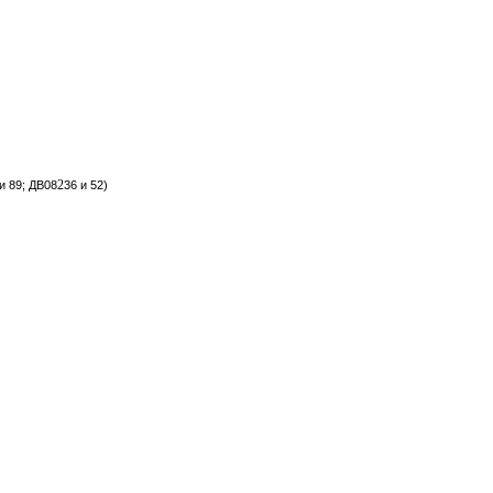
2
 и 89; ДВ08
36 и 52)